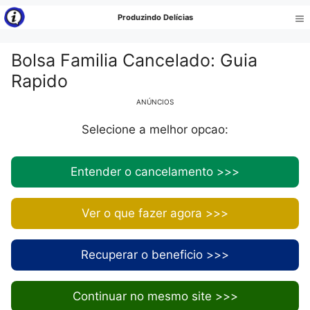
Pular
Produzindo Delícias
para
Me
o
Bolsa Familia Cancelado: Guia
conteúdo
Rapido
ANÚNCIOS
Selecione a melhor opcao:
Entender o cancelamento >>>
Ver o que fazer agora >>>
Recuperar o beneficio >>>
Continuar no mesmo site >>>