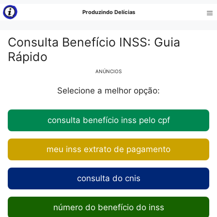
Pular
Produzindo Delícias
para
Me
o
Consulta Benefício INSS: Guia
conteúdo
Rápido
ANÚNCIOS
Selecione a melhor opção:
consulta benefício inss pelo cpf
meu inss extrato de pagamento
consulta do cnis
número do benefício do inss