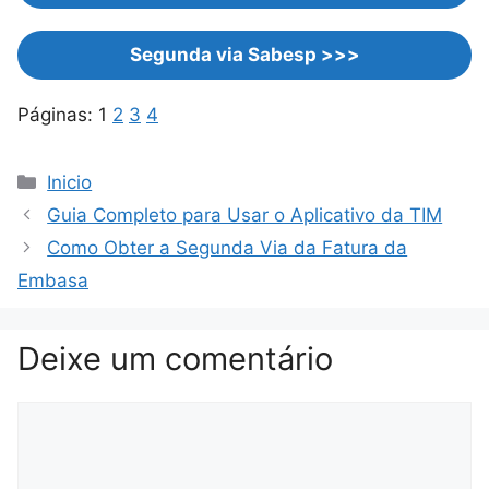
Segunda via Sabesp >>>
Páginas:
1
2
3
4
Categorias
Inicio
Guia Completo para Usar o Aplicativo da TIM
Como Obter a Segunda Via da Fatura da
Embasa
Deixe um comentário
Comentário