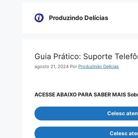
Pular
para
Produzindo Delícias
o
conteúdo
Guia Prático: Suporte Telef
agosto 21, 2024
Por
Produzindo Delícias
ACESSE ABAIXO PARA SABER MAIS Sobre 
Celesc aten
Celesc at