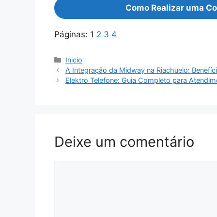
Como Realizar uma Co
Páginas:
1
2
3
4
Categorias
Inicio
A Integração da Midway na Riachuelo: Benefíci
Elektro Telefone: Guia Completo para Atendim
Deixe um comentário
Comentário