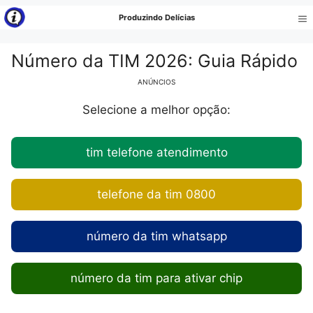
Pular
Produzindo Delícias
para
Me
o
Número da TIM 2026: Guia Rápido
conteúdo
ANÚNCIOS
Selecione a melhor opção:
tim telefone atendimento
telefone da tim 0800
número da tim whatsapp
número da tim para ativar chip