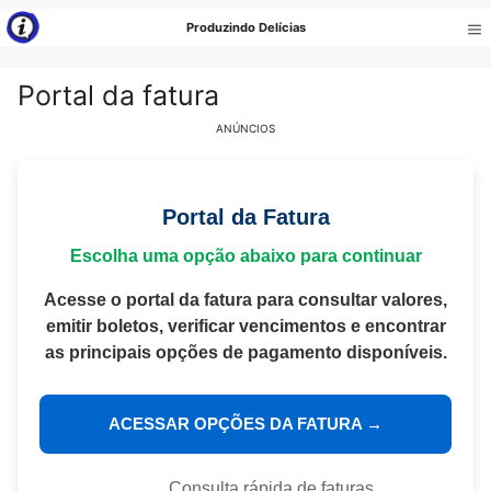
Pular
Produzindo Delícias
para
Me
o
Portal da fatura
conteúdo
ANÚNCIOS
Portal da Fatura
Escolha uma opção abaixo para continuar
Acesse o portal da fatura para consultar valores,
emitir boletos, verificar vencimentos e encontrar
as principais opções de pagamento disponíveis.
ACESSAR OPÇÕES DA FATURA →
Consulta rápida de faturas.