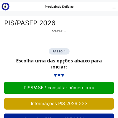
Pular
Produzindo Delícias
para
Me
o
PIS/PASEP 2026
conteúdo
ANÚNCIOS
PASSO 1
Escolha uma das opções abaixo para
iniciar:
▼
▼
▼
PIS/PASEP consultar número >>>
Informações PIS 2026 >>>