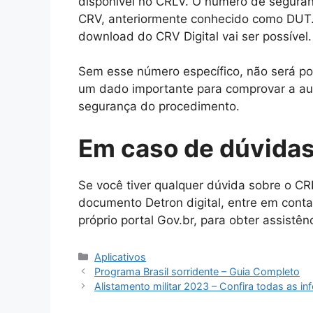
disponível no CRLV. O número de seguranç
CRV, anteriormente conhecido como DUT.
download do CRV Digital vai ser possível.
Sem esse número específico, não será poss
um dado importante para comprovar a au
segurança do procedimento.
Em caso de dúvida
Se você tiver qualquer dúvida sobre o CRL
documento Detron digital, entre em cont
próprio portal Gov.br, para obter assistê
Categorias
Aplicativos
Programa Brasil sorridente – Guia Completo
Alistamento militar 2023 – Confira todas as i