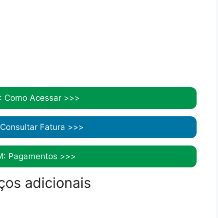
: Como Acessar >>>
Consultar Fatura >>>
: Pagamentos >>>
ços adicionais