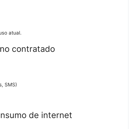
so atual.
lano contratado
os, SMS)
nsumo de internet