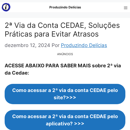
Pular
Produzindo Delícias
para
Me
o
2ª Via da Conta CEDAE, Soluções
conteúdo
Práticas para Evitar Atrasos
dezembro 12, 2024
Por
Produzindo Delícias
ANÚNCIOS
ACESSE ABAIXO PARA SABER MAIS sobre 2ª via
da Cedae:
Como acessar a 2ª via da conta CEDAE pelo
site?>>>
Como acessar a 2ª via da conta CEDAE pelo
aplicativo?
>>>