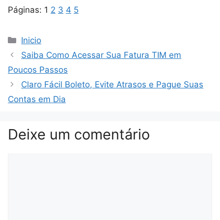
Páginas:
1
2
3
4
5
Categorias
Inicio
Saiba Como Acessar Sua Fatura TIM em
Poucos Passos
Claro Fácil Boleto, Evite Atrasos e Pague Suas
Contas em Dia
Deixe um comentário
Comentário