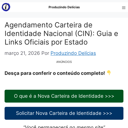
Pular
Produzindo Delícias
para
Me
o
Agendamento Carteira de
conteúdo
Identidade Nacional (CIN): Guia e
Links Oficiais por Estado
março 21, 2026
Por
Produzindo Delícias
ANÚNCIOS
Desça para conferir o conteúdo completo!
O que é a Nova Carteira de Identidade >>>
Solicitar Nova Carteira de Identidade >>>
“Você permanecerá no mesmo site”