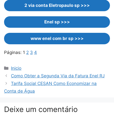
2 via conta Eletropaulo sp >>>
Enel sp >>>
www enel com br sp >>>
Páginas:
1
2
3
4
Categorias
Inicio
Como Obter a Segunda Via da Fatura Enel RJ
Tarifa Social CESAN Como Economizar na
Conta de Água
Deixe um comentário