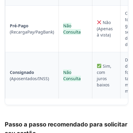
Con
tota
Não
Pré-Pago
Não
gas
(Apenas
(RecargaPay/PagBank)
Consulta
sem
à vista)
de 
dívi
Des
Sim,
dir
Consignado
Não
com
fol
(Aposentados/INSS)
Consulta
juros
tax
baixos
mui
men
Passo a passo recomendado para solicitar