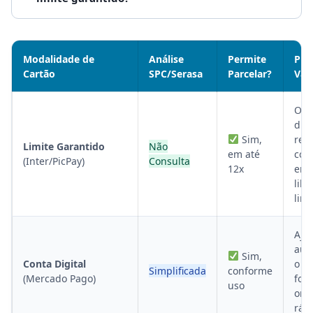
Modalidade de
Análise
Permite
Prin
Cartão
SPC/Serasa
Parcelar?
Van
O
din
Sim,
ren
Limite Garantido
Não
em até
cof
(Inter/PicPay)
Consulta
12x
enq
libe
limi
Aju
aum
Sim,
Conta Digital
o S
Simplificada
conforme
(Mercado Pago)
for
uso
org
ráp