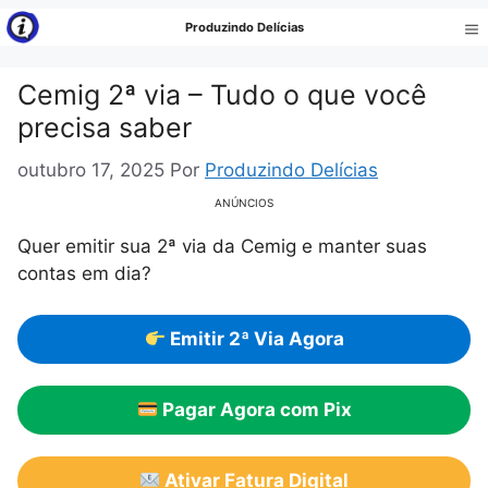
Pular
Produzindo Delícias
para
Me
o
Cemig 2ª via – Tudo o que você
conteúdo
precisa saber
outubro 17, 2025
Por
Produzindo Delícias
ANÚNCIOS
Quer emitir sua 2ª via da Cemig e manter suas
contas em dia?
Emitir 2ª Via Agora
Pagar Agora com Pix
Ativar Fatura Digital