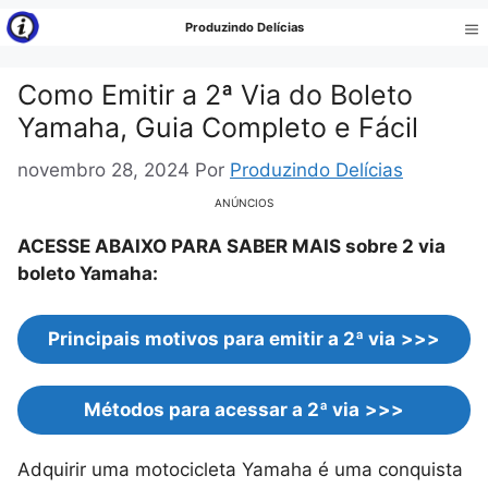
Pular
Produzindo Delícias
para
Me
o
Como Emitir a 2ª Via do Boleto
conteúdo
Yamaha, Guia Completo e Fácil
novembro 28, 2024
Por
Produzindo Delícias
ANÚNCIOS
ACESSE ABAIXO PARA SABER MAIS sobre 2 via
boleto Yamaha:
Principais motivos para emitir a 2ª via
>>>
Métodos para acessar a 2ª via
>>>
Adquirir uma motocicleta Yamaha é uma conquista