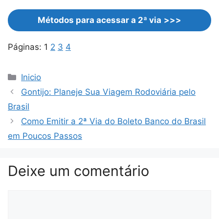
Métodos para acessar a 2ª via
>>>
Páginas:
1
2
3
4
Categorias
Inicio
Gontijo: Planeje Sua Viagem Rodoviária pelo
Brasil
Como Emitir a 2ª Via do Boleto Banco do Brasil
em Poucos Passos
Deixe um comentário
Comentário