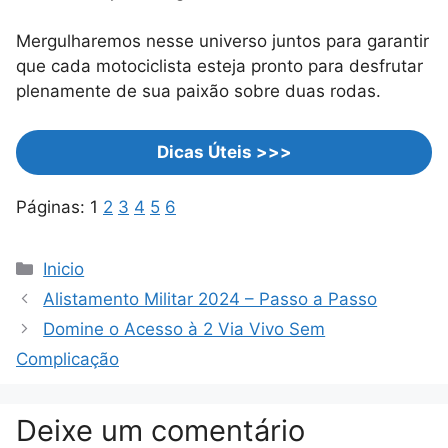
Mergulharemos nesse universo juntos para garantir
que cada motociclista esteja pronto para desfrutar
plenamente de sua paixão sobre duas rodas.
Dicas Úteis
>>>
Páginas:
1
2
3
4
5
6
Categorias
Inicio
Alistamento Militar 2024 – Passo a Passo
Domine o Acesso à 2 Via Vivo Sem
Complicação
Deixe um comentário