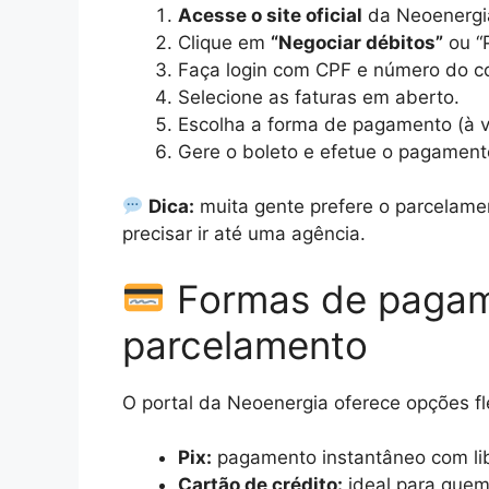
Acesse o site oficial
da Neoenergi
Clique em
“Negociar débitos”
ou “P
Faça login com CPF e número do co
Selecione as faturas em aberto.
Escolha a forma de pagamento (à v
Gere o boleto e efetue o pagamento
Dica:
muita gente prefere o parcelamen
precisar ir até uma agência.
Formas de pagam
parcelamento
O portal da Neoenergia oferece opções fle
Pix:
pagamento instantâneo com lib
Cartão de crédito:
ideal para quem