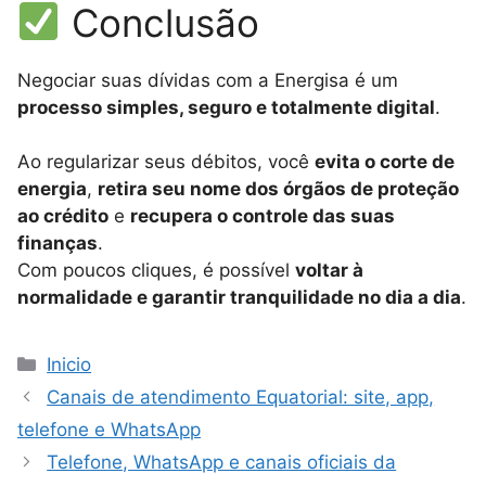
Conclusão
Negociar suas dívidas com a Energisa é um
processo simples, seguro e totalmente digital
.
Ao regularizar seus débitos, você
evita o corte de
energia
,
retira seu nome dos órgãos de proteção
ao crédito
e
recupera o controle das suas
finanças
.
Com poucos cliques, é possível
voltar à
normalidade e garantir tranquilidade no dia a dia
.
Categorias
Inicio
Canais de atendimento Equatorial: site, app,
telefone e WhatsApp
Telefone, WhatsApp e canais oficiais da