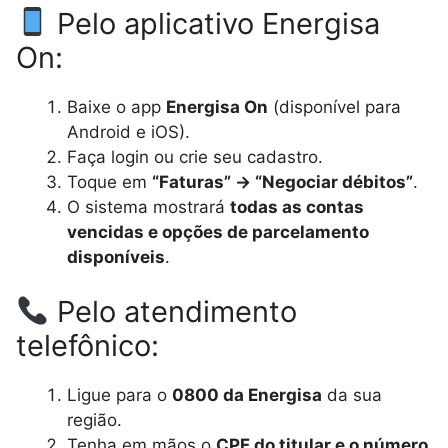
Pelo aplicativo Energisa
On:
Baixe o app
Energisa On
(disponível para
Android e iOS).
Faça login ou crie seu cadastro.
Toque em
“Faturas” → “Negociar débitos”
.
O sistema mostrará
todas as contas
vencidas e opções de parcelamento
disponíveis
.
Pelo atendimento
telefônico:
Ligue para o
0800 da Energisa
da sua
região.
Tenha em mãos o
CPF do titular e o número