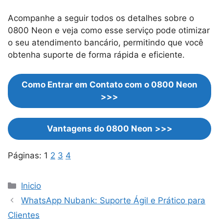
Acompanhe a seguir todos os detalhes sobre o
0800 Neon e veja como esse serviço pode otimizar
o seu atendimento bancário, permitindo que você
obtenha suporte de forma rápida e eficiente.
Como Entrar em Contato com o 0800 Neon
>>>
Vantagens do 0800 Neon
>>>
Páginas:
1
2
3
4
Categorias
Inicio
WhatsApp Nubank: Suporte Ágil e Prático para
Clientes