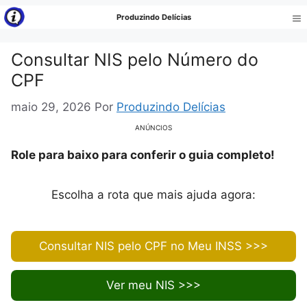
Pular
Produzindo Delícias
para
Me
o
Consultar NIS pelo Número do
conteúdo
CPF
maio 29, 2026
Por
Produzindo Delícias
ANÚNCIOS
Role para baixo para conferir o guia completo!
Escolha a rota que mais ajuda agora:
Consultar NIS pelo CPF no Meu INSS >>>
Ver meu NIS >>>