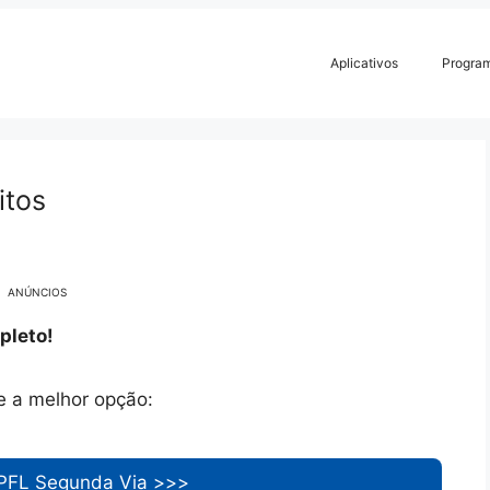
Aplicativos
Progra
itos
ANÚNCIOS
pleto!
e a melhor opção:
PFL Segunda Via >>>