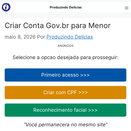
Pular
Produzindo Delícias
para
Me
o
Criar Conta Gov.br para Menor
conteúdo
maio 8, 2026
Por
Produzindo Delícias
ANÚNCIOS
Selecione a opcao desejada para prosseguir:
Primeiro acesso >>>
Criar com CPF >>>
Reconhecimento facial >>>
“Voce permanecera no mesmo site”