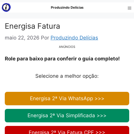
Pular
Produzindo Delícias
para
Me
o
Energisa Fatura
conteúdo
maio 22, 2026
Por
Produzindo Delícias
ANÚNCIOS
Role para baixo para conferir o guia completo!
Selecione a melhor opção:
Energisa 2ª Via WhatsApp >>>
Energisa 2ª Via Simplificada >>>
Energisa 2ª Via Fatura CPF >>>