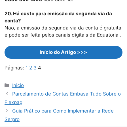
20. Há custo para emissão da segunda via da
conta?
Não, a emissão da segunda via da conta é gratuita
e pode ser feita pelos canais digitais da Equatorial.
Início do Artigo >>>
Páginas:
1
2
3
4
Categorias
Inicio
Parcelamento de Contas Embasa Tudo Sobre o
Flexpag
Guia Prático para Como Implementar a Rede
Serpro