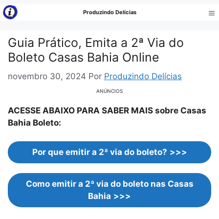
Pular
Produzindo Delícias
para
Me
o
Guia Prático, Emita a 2ª Via do
conteúdo
Boleto Casas Bahia Online
novembro 30, 2024
Por
Produzindo Delícias
ANÚNCIOS
ACESSE ABAIXO PARA SABER MAIS sobre Casas
Bahia Boleto:
Por que emitir a 2ª via do boleto?
>>>
Como emitir a 2ª via do boleto nas Casas
Bahia
>>>