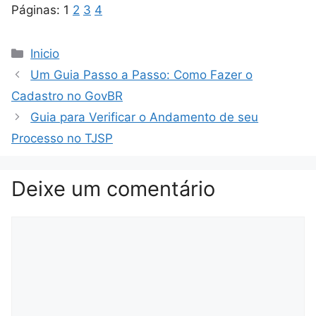
Páginas:
1
2
3
4
Categorias
Inicio
Um Guia Passo a Passo: Como Fazer o
Cadastro no GovBR
Guia para Verificar o Andamento de seu
Processo no TJSP
Deixe um comentário
Comentário