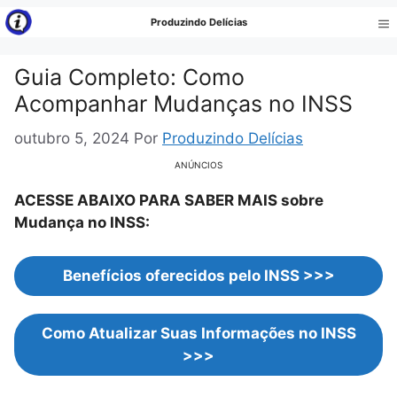
Pular
Produzindo Delícias
para
Me
o
Guia Completo: Como
conteúdo
Acompanhar Mudanças no INSS
outubro 5, 2024
Por
Produzindo Delícias
ANÚNCIOS
ACESSE ABAIXO PARA SABER MAIS sobre
Mudança no INSS:
Benefícios oferecidos pelo INSS >>>
Como Atualizar Suas Informações no INSS
>>>