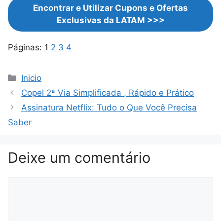
Encontrar e Utilizar Cupons e Ofertas
Exclusivas da LATAM >>>
Páginas:
1
2
3
4
Categorias
Inicio
Copel 2ª Via Simplificada , Rápido e Prático
Assinatura Netflix: Tudo o Que Você Precisa
Saber
Deixe um comentário
Comentário