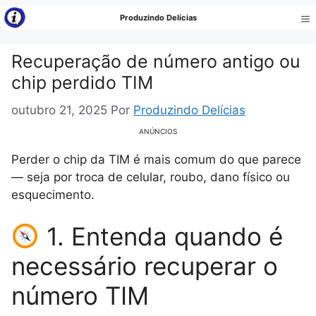
Pular
Produzindo Delícias
para
Me
o
Recuperação de número antigo ou
conteúdo
chip perdido TIM
outubro 21, 2025
Por
Produzindo Delícias
ANÚNCIOS
Perder o chip da TIM é mais comum do que parece
— seja por troca de celular, roubo, dano físico ou
esquecimento.
1. Entenda quando é
necessário recuperar o
número TIM