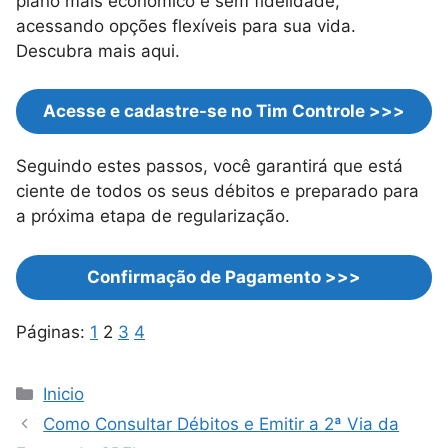
plano mais econômico e sem fidelidade,
acessando opções flexíveis para sua vida.
Descubra mais aqui.
Acesse e cadastre-se no Tim Controle >>>
Seguindo estes passos, você garantirá que está
ciente de todos os seus débitos e preparado para
a próxima etapa de regularização.
Confirmação de Pagamento >>>
Páginas:
1
2
3
4
Categorias
Inicio
Como Consultar Débitos e Emitir a 2ª Via da