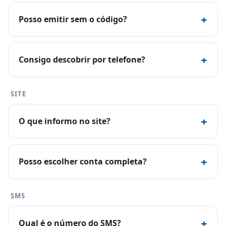
+
Posso emitir sem o código?
+
Consigo descobrir por telefone?
SITE
+
O que informo no site?
+
Posso escolher conta completa?
SMS
+
Qual é o número do SMS?