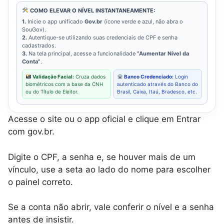
COMO ELEVAR O NÍVEL INSTANTANEAMENTE:
1.
Inicie o app unificado
Gov.br
(ícone verde e azul, não abra o
SouGov).
2.
Autentique-se utilizando suas credenciais de CPF e senha
cadastrados.
3.
Na tela principal, acesse a funcionalidade
“Aumentar Nível da
Conta”
.
Validação Facial:
Cruza dados
Banco Credenciado:
Login
biométricos com a base da CNH
autenticado através do Banco do
ou do Título de Eleitor.
Brasil, Caixa, Itaú, Bradesco, etc.
Acesse o site ou o app oficial e clique em Entrar
com gov.br.
Digite o CPF, a senha e, se houver mais de um
vínculo, use a seta ao lado do nome para escolher
o painel correto.
Se a conta não abrir, vale conferir o nível e a senha
antes de insistir.