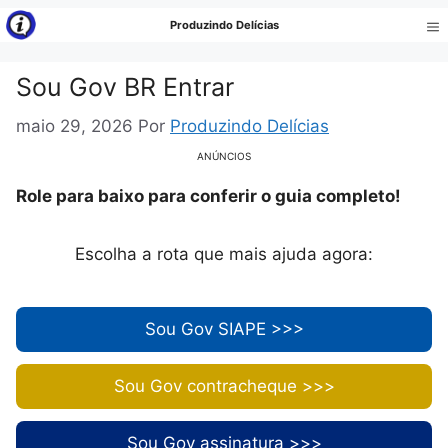
Pular
Produzindo Delícias
para
Me
o
Sou Gov BR Entrar
conteúdo
maio 29, 2026
Por
Produzindo Delícias
ANÚNCIOS
Role para baixo para conferir o guia completo!
Escolha a rota que mais ajuda agora:
Sou Gov SIAPE >>>
Sou Gov contracheque >>>
Sou Gov assinatura >>>