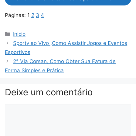
Páginas:
1
2
3
4
Categorias
Inicio
Sportv ao Vivo ,Como Assistir Jogos e Eventos
Esportivos
2ª Via Corsan, Como Obter Sua Fatura de
Forma Simples e Prática
Deixe um comentário
Comentário