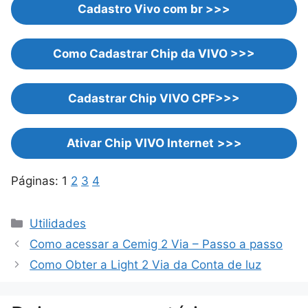
C
adastro Vivo com br
>>>
Como Cadastrar Chip da VIVO
>>>
Cadastrar Chip VIVO CPF
>>>
Ativar Chip VIVO Internet
>>>
Páginas:
1
2
3
4
Categorias
Utilidades
Como acessar a Cemig 2 Via – Passo a passo
Como Obter a Light 2 Via da Conta de luz