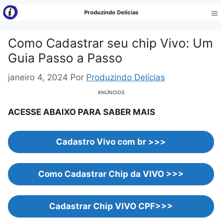
Pular
Produzindo Delícias
para
Me
o
Como Cadastrar seu chip Vivo: Um
conteúdo
Guia Passo a Passo
janeiro 4, 2024
Por
Produzindo Delícias
ANÚNCIOS
ACESSE ABAIXO PARA SABER MAIS
C
adastro Vivo com br
>>>
Como Cadastrar Chip da VIVO
>>>
Cadastrar Chip VIVO CPF
>>>