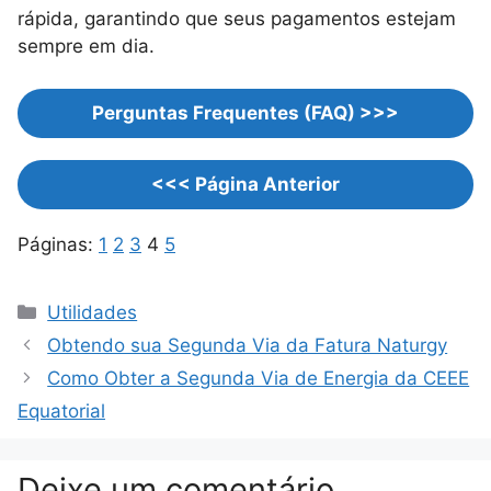
rápida, garantindo que seus pagamentos estejam
sempre em dia.
Perguntas Frequentes (FAQ) >>>
<<< Página Anterior
Páginas:
1
2
3
4
5
Categorias
Utilidades
Obtendo sua Segunda Via da Fatura Naturgy
Como Obter a Segunda Via de Energia da CEEE
Equatorial
Deixe um comentário