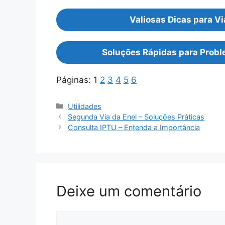
Valiosas Dicas para 
Soluções Rápidas para Proble
Páginas:
1
2
3
4
5
6
Categorias
Utilidades
Segunda Via da Enel – Soluções Práticas
Consulta IPTU – Entenda a Importância
Deixe um comentário
Comentário