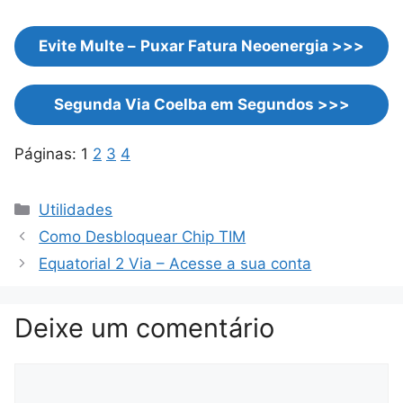
Evite Multe –
Puxar Fatura Neoenergia >>>
Segunda Via Coelba em Segundos >>>
Páginas:
1
2
3
4
Categorias
Utilidades
Como Desbloquear Chip TIM
Equatorial 2 Via – Acesse a sua conta
Deixe um comentário
Comentário