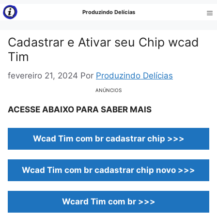
Pular
Produzindo Delícias
para
Me
o
Cadastrar e Ativar seu Chip wcad
conteúdo
Tim
fevereiro 21, 2024
Por
Produzindo Delícias
ANÚNCIOS
ACESSE ABAIXO PARA SABER MAIS
Wcad Tim com br cadastrar chip >>>
Wcad Tim com br cadastrar chip novo >>>
Wcard Tim com br >>>