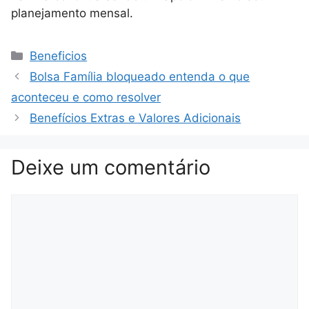
planejamento mensal.
Categorias
Beneficios
Bolsa Família bloqueado entenda o que
aconteceu e como resolver
Benefícios Extras e Valores Adicionais
Deixe um comentário
Comentário