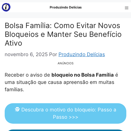
Pular
Produzindo Delícias
para
Me
o
Bolsa Família: Como Evitar Novos
conteúdo
Bloqueios e Manter Seu Benefício
Ativo
novembro 6, 2025
Por
Produzindo Delícias
ANÚNCIOS
Receber o aviso de
bloqueio no Bolsa Família
é
uma situação que causa apreensão em muitas
famílias.
🕵️ Descubra o motivo do bloqueio: Passo a
Passo >>>