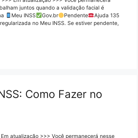
ar >>> Em atualização >>> Você permanecerá
balham juntos quando a validação facial é
ima
Meu INSS
Gov.br
Pendente
Ajuda 135
á regularizada no Meu INSS. Se estiver pendente,
INSS: Como Fazer no
> Em atualização >>> Você permanecerá nesse