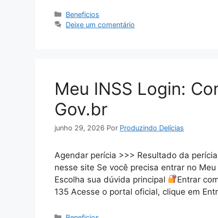
Categorias
Beneficios
Deixe um comentário
Meu INSS Login: Co
Gov.br
junho 29, 2026
Por
Produzindo Delícias
Agendar perícia >>> Resultado da períci
nesse site Se você precisa entrar no Meu I
Escolha sua dúvida principal
Entrar co
135 Acesse o portal oficial, clique em En
Categorias
Beneficios