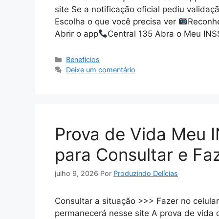
site Se a notificação oficial pediu valida
Escolha o que você precisa ver
Reconhe
Abrir o app
Central 135 Abra o Meu INS
Categorias
Beneficios
Deixe um comentário
Prova de Vida Meu 
para Consultar e Fa
julho 9, 2026
Por
Produzindo Delícias
Consultar a situação >>> Fazer no celul
permanecerá nesse site A prova de vida 