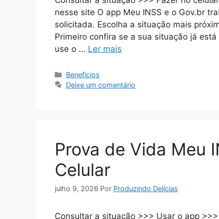
Consultar a situação >>> Fazer no celul
nesse site O app Meu INSS e o Gov.br tra
solicitada. Escolha a situação mais próx
Primeiro confira se a sua situação já est
use o …
Ler mais
Categorias
Beneficios
Deixe um comentário
Prova de Vida Meu 
Celular
julho 9, 2026
Por
Produzindo Delícias
Consultar a situação >>> Usar o app >>