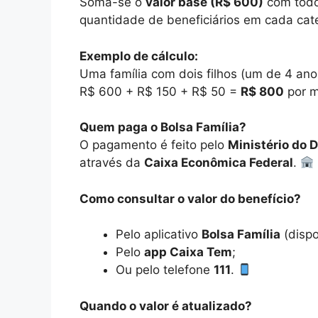
Soma-se o
valor base (R$ 600)
com tod
quantidade de beneficiários em cada cat
Exemplo de cálculo:
Uma família com dois filhos (um de 4 ano
R$ 600 + R$ 150 + R$ 50 =
R$ 800
por m
Quem paga o Bolsa Família?
O pagamento é feito pelo
Ministério do 
através da
Caixa Econômica Federal
.
Como consultar o valor do benefício?
Pelo aplicativo
Bolsa Família
(dispo
Pelo
app Caixa Tem
;
Ou pelo telefone
111
.
Quando o valor é atualizado?