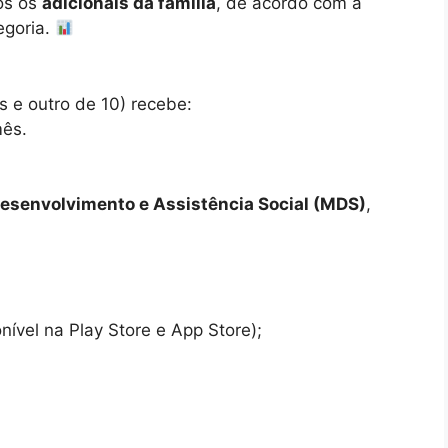
os os
adicionais da família
, de acordo com a
egoria.
s e outro de 10) recebe:
ês.
Desenvolvimento e Assistência Social (MDS)
,
nível na Play Store e App Store);