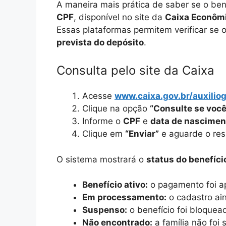
A maneira mais prática de saber se o ben
CPF
, disponível no site da
Caixa Econômi
Essas plataformas permitem verificar se 
prevista do depósito
.
Consulta pelo site da Caixa
Acesse
www.caixa.gov.br/auxilio
Clique na opção
“Consulte se você
Informe o
CPF
e
data de nascimen
Clique em
“Enviar”
e aguarde o res
O sistema mostrará o
status do benefíci
Benefício ativo:
o pagamento foi ap
Em processamento:
o cadastro ain
Suspenso:
o benefício foi bloquead
Não encontrado:
a família não foi