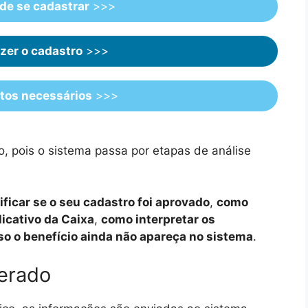
e se cadastrar
>>>
zer o cadastro
>>>
os necessários
>>>
, pois o sistema passa por etapas de análise
ficar se o seu cadastro foi aprovado
,
como
licativo da Caixa
,
como interpretar os
so o benefício ainda não apareça no sistema
.
berado