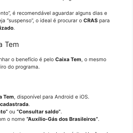
nto”, é recomendável aguardar alguns dias e
ja “suspenso”, o ideal é procurar o
CRAS
para
lizado
.
xa Tem
har o benefício é pelo
Caixa Tem
, o mesmo
iro do programa.
xa Tem
, disponível para Android e iOS.
 cadastrada
.
ato”
ou
“Consultar saldo”
.
 com o nome
“Auxílio-Gás dos Brasileiros”
.