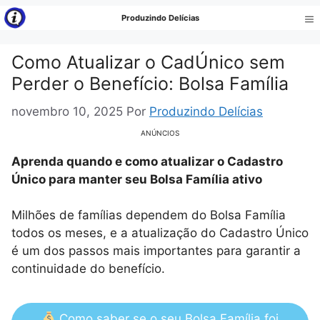
Pular
Produzindo Delícias
para
Me
o
Como Atualizar o CadÚnico sem
conteúdo
Perder o Benefício: Bolsa Família
novembro 10, 2025
Por
Produzindo Delícias
ANÚNCIOS
Aprenda quando e como atualizar o Cadastro
Único para manter seu Bolsa Família ativo
Milhões de famílias dependem do Bolsa Família
todos os meses, e a atualização do Cadastro Único
é um dos passos mais importantes para garantir a
continuidade do benefício.
Como saber se o seu Bolsa Família foi