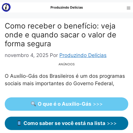
Pular
Produzindo Delícias
para
Me
o
Como receber o benefício: veja
conteúdo
onde e quando sacar o valor de
forma segura
novembro 4, 2025
Por
Produzindo Delícias
ANÚNCIOS
O Auxílio-Gás dos Brasileiros é um dos programas
sociais mais importantes do Governo Federal,
O que é o Auxílio-Gás
>>>
Como saber se você está na lista
>>>