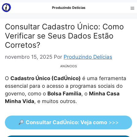
Pular
Produzindo Delícias
para
Me
o
Consultar Cadastro Único: Como
conteúdo
Verificar se Seus Dados Estão
Corretos?
novembro 15, 2025
Por
Produzindo Delícias
ANÚNCIOS
O
Cadastro Único (CadÚnico)
é uma ferramenta
essencial para o acesso a programas sociais do
governo, como o
Bolsa Família
, o
Minha Casa
Minha Vida
, e muitos outros.
Consultar CadÚnico: Veja como
>>>