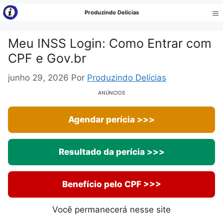
Pular
Produzindo Delícias
para
Me
o
Meu INSS Login: Como Entrar com
conteúdo
CPF e Gov.br
junho 29, 2026
Por
Produzindo Delícias
ANÚNCIOS
Agendar perícia >>>
Resultado da perícia >>>
Benefício pelo CPF >>>
Você permanecerá nesse site