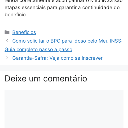
renda corretamente e acompanhar o Meu INSS são
etapas essenciais para garantir a continuidade do
benefício.
Categorias
Beneficios
Como solicitar o BPC para Idoso pelo Meu INSS:
Guia completo passo a passo
Garantia-Safra: Veja como se inscrever
Deixe um comentário
Comentário