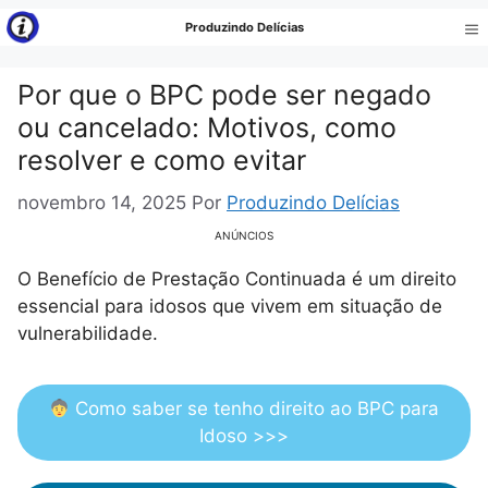
Pular
Produzindo Delícias
para
Me
o
Por que o BPC pode ser negado
conteúdo
ou cancelado: Motivos, como
resolver e como evitar
novembro 14, 2025
Por
Produzindo Delícias
ANÚNCIOS
O Benefício de Prestação Continuada é um direito
essencial para idosos que vivem em situação de
vulnerabilidade.
Como saber se tenho direito ao BPC para
Idoso >>>