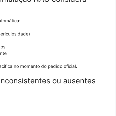
utomática:
ericulosidade)
dos
ente
ífica no momento do pedido oficial.
 inconsistentes ou ausentes