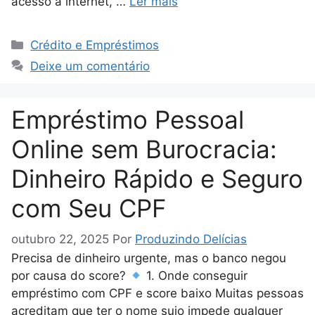
acesso à internet, …
Ler mais
Categorias
Crédito e Empréstimos
Deixe um comentário
Empréstimo Pessoal
Online sem Burocracia:
Dinheiro Rápido e Seguro
com Seu CPF
outubro 22, 2025
Por
Produzindo Delícias
Precisa de dinheiro urgente, mas o banco negou
por causa do score?
1. Onde conseguir
empréstimo com CPF e score baixo Muitas pessoas
acreditam que ter o nome sujo impede qualquer