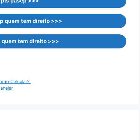
 pis pasep >>>
p quem tem direito >>>
l quem tem direito >>>
Como Calcular?
anejar