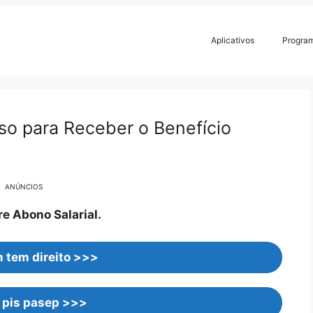
Aplicativos
Progra
sso para Receber o Benefício
ANÚNCIOS
 Abono Salarial.
 tem direito >>>
 pis pasep >>>