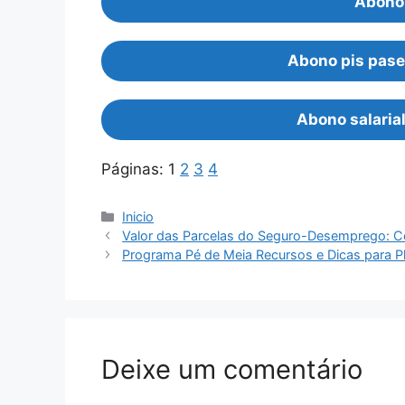
Abono
Abono pis pase
Abono salaria
Páginas:
1
2
3
4
Categorias
Inicio
Valor das Parcelas do Seguro-Desemprego: 
Programa Pé de Meia Recursos e Dicas para Pl
Deixe um comentário